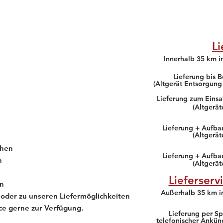
Li
Innerhalb 35 km 
Lieferung bis B
(Altgerät Entsorgung
Lieferung zum Einsa
(Altgerä
Lieferung + Aufbau
(Altgerä
chen
Lieferung + Aufba
h
(Altgerä
Lieferserv
en
Außerhalb 35 km 
 oder zu unseren Liefermöglichkeiten
ce gerne zur Verfügung.
Lieferung per Sp
telefonischer Ankün