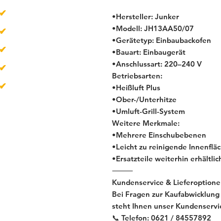
✔
über 500
Artikel
•Hersteller: Junker
•Modell: JH13AA50/07
✔
Lieferzeit 1-4 Tage
•Gerätetyp: Einbaubackofen
✔
Neugeräte
•Bauart: Einbaugerät
•Anschlussart: 220–240 V
✔
Gebrauchtgeräte
Betriebsarten:
✔
B-Ware
•Heißluft Plus
•Ober-/Unterhitze
•Umluft-Grill-System
Weitere Merkmale:
•Mehrere Einschubebenen
•Leicht zu reinigende Innenflä
•Ersatzteile weiterhin erhältlic
⸻
Kundenservice & Lieferoption
Bei Fragen zur Kaufabwicklung
steht Ihnen unser Kundenservi
📞 Telefon: 0621 / 84557892