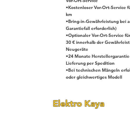
Vor-Ort-Service
•Kostenloser Vor-Ort-Service f
km
•Bring-in-Gewährleistung bei 
Garantiefall erforderlich)
•Optionaler Vor-Ort-Service f
30 € innerhalb der Gewährleist
Neugeräte
•24 Monate Herstellergarantie
Lieferung per Spedition
•Bei technischen Mängeln erfol
oder gleichwertiges Modell
Elektro Kaya
Fraunhofer Str. 24–26
(Ecke Reichenbachstr.)
68309 Mannheim-Käfertal