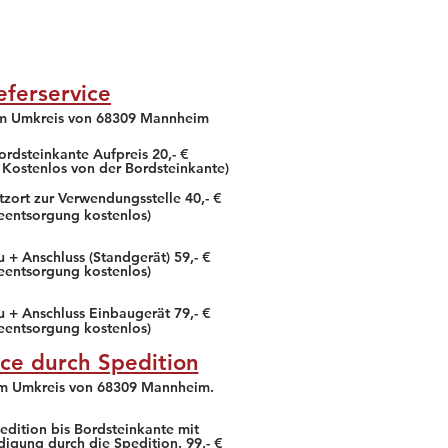
Das gesamte Gebäude ist
Sauber und gepflegt. Der
Mark
eferservice
Erfahrung & Beratung vor
Ort super! Schneller,
im Umkreis von 68309 Mannheim
freundlicher, kompetenter
und preis ...
ordsteinkante Aufpreis 20,- €
 Kostenlos von der Bordsteinkante)
Ein Außergewöhnlicher
Markt :) , die Mitarbeiter
tzort zur Verwendungsstelle 40,- €
hier sind sehr bemüht und
teentsorgung kostenlos)
kompetent
weiter lesen!
 + Anschluss (Standgerät) 59,- €
teentsorgung kostenlos)
u + Anschluss Einbaugerät 79,- €
teentsorgung kostenlos)
ice durch Spedition
im Umkreis von 68309 Mannheim.
edition bis Bordsteinkante mit
digung durch die Spedition. 99,- €