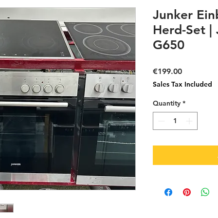
Junker Ei
Herd-Set |
G650
Price
€199.00
Sales Tax Included
Quantity
*