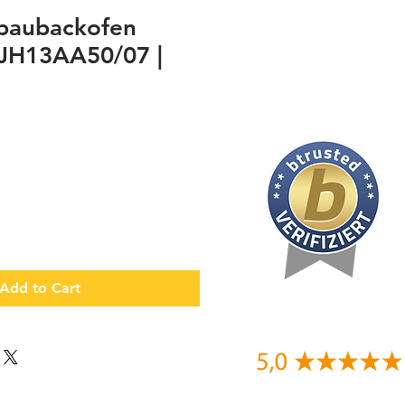
nbaubackofen
 JH13AA50/07 |
Add to Cart