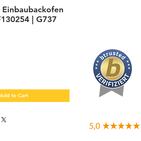
a Einbaubackofen
F130254 | G737
Add to Cart