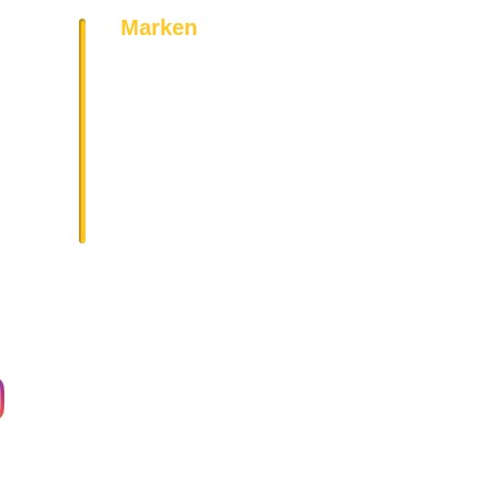
Marken
Bosch
Siemens
AEG
Bauknecht
Miele
Neff
Geratek
Vestel
Amica
Gorenje
und noch viel mehr!