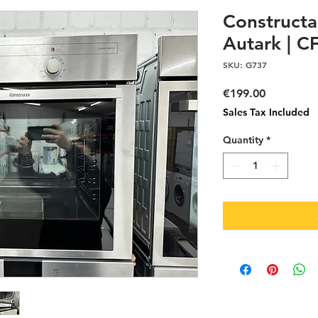
Construct
Autark | C
SKU: G737
Price
€199.00
Sales Tax Included
Quantity
*