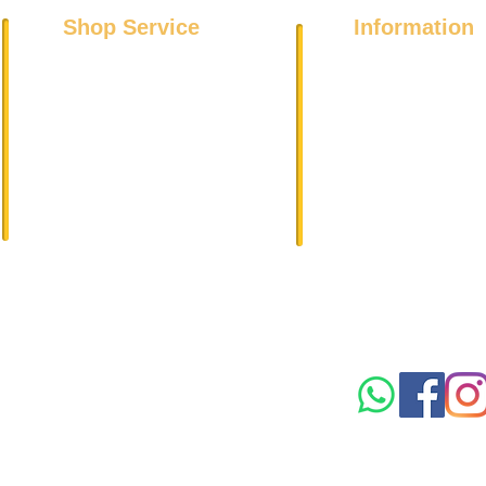
Shop Service
Information
Über uns
Kühl- und Gefriergeräte
Datenschutz
Spülmaschinen
Impressum
Wäschetrockner
DSGVO
Waschmaschinen
AGB
Elektroherde