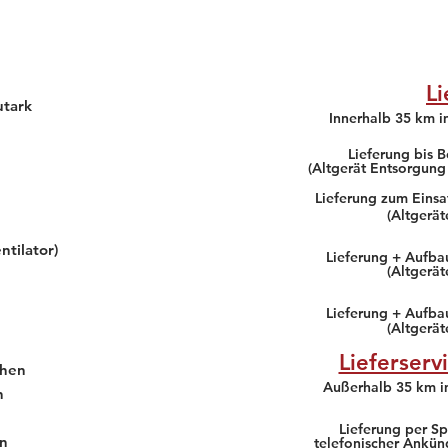
Li
utark
Innerhalb 35 km 
Lieferung bis B
(Altgerät Entsorgung
Lieferung zum Einsa
(Altgerä
ntilator)
Lieferung + Aufbau
(Altgerä
Lieferung + Aufba
(Altgerä
Lieferserv
chen
Außerhalb 35 km 
h
Lieferung per Sp
en
telefonischer Ankün