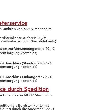
Das gesamte Gebäude ist
Sauber und gepflegt. Der
Mark
eferservice
Erfahrung & Beratung vor
Ort super! Schneller,
im Umkreis von 68309 Mannheim
freundlicher, kompetenter
und preis ...
ordsteinkante Aufpreis 20,- €
 Kostenlos von der Bordsteinkante)
Ein Außergewöhnlicher
Markt :) , die Mitarbeiter
tzort zur Verwendungsstelle 40,- €
hier sind sehr bemüht und
teentsorgung kostenlos)
kompetent
weiter lesen!
 + Anschluss (Standgerät) 59,- €
teentsorgung kostenlos)
u + Anschluss Einbaugerät 79,- €
teentsorgung kostenlos)
ice durch Spedition
im Umkreis von 68309 Mannheim.
edition bis Bordsteinkante mit
digung durch die Spedition. 99,- €