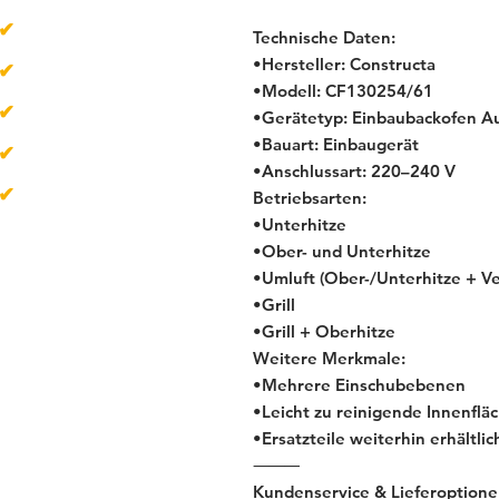
✔
über 500
Artikel
Technische Daten:
•Hersteller: Constructa
✔
Lieferzeit 1-4 Tage
•Modell: CF130254/61
✔
Neugeräte
•Gerätetyp: Einbaubackofen A
•Bauart: Einbaugerät
✔
Gebrauchtgeräte
•Anschlussart: 220–240 V
✔
B-Ware
Betriebsarten:
•Unterhitze
•Ober- und Unterhitze
•Umluft (Ober-/Unterhitze + Ve
•Grill
•Grill + Oberhitze
Weitere Merkmale:
•Mehrere Einschubebenen
•Leicht zu reinigende Innenflä
•Ersatzteile weiterhin erhältlic
⸻
Kundenservice & Lieferoption