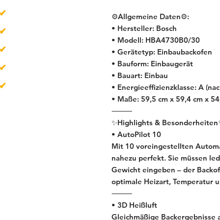
✔
über 500
Artikel
⚙️Allgemeine Daten⚙️:
• Hersteller: Bosch
✔
Lieferzeit 1-4 Tage
• Modell: HBA4730B0/30
✔
Neugeräte
• Gerätetyp: Einbaubackofen
• Bauform: Einbaugerät
✔
Gebrauchtgeräte
• Bauart: Einbau
✔
B-Ware
• Energieeffizienzklasse: A (na
• Maße: 59,5 cm x 59,4 cm x 54
⸻
✨Highlights & Besonderheite
• AutoPilot 10
Mit 10 voreingestellten Autom
nahezu perfekt. Sie müssen le
Gewicht eingeben – der Backo
optimale Heizart, Temperatur 
⸻
• 3D Heißluft
Gleichmäßige Backergebnisse au