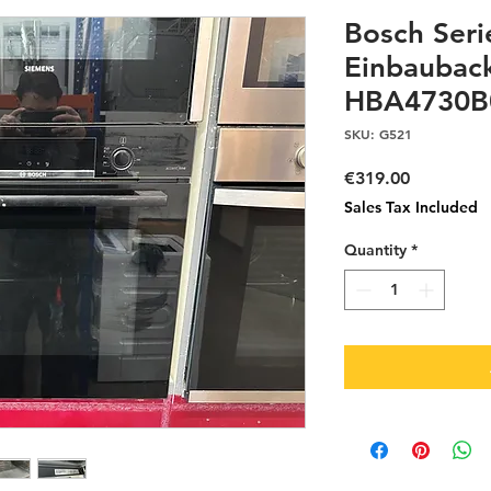
Bosch Seri
Einbauback
HBA4730B0
SKU: G521
Price
€319.00
Sales Tax Included
Quantity
*