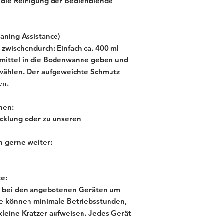
 die Reinigung der Bedienblende
aning Assistance)
g zwischendurch: Einfach ca. 400 ml
lmittel in die Bodenwanne geben und
ählen. Der aufgeweichte Schmutz
en.
nen:
cklung oder zu unseren
n gerne weiter:
e:
ich bei den angebotenen Geräten um
e können minimale Betriebsstunden,
kleine Kratzer aufweisen. Jedes Gerät