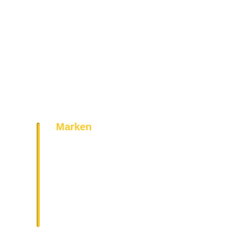
Marken
Bosch
Siemens
AEG
Bauknecht
Miele
Neff
Geratek
Vestel
Amica