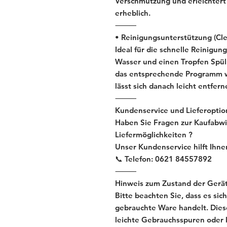
Verschmutzung und erleichtert
erheblich.
⸻
• Reinigungsunterstützung (Cle
Ideal für die schnelle Reinigun
Wasser und einen Tropfen Spü
das entsprechende Programm w
lässt sich danach leicht entfern
⸻
Kundenservice und Lieferoptio
Haben Sie Fragen zur Kaufabwi
Liefermöglichkeiten ?
Unser Kundenservice hilft Ihne
📞 Telefon: 0621 84557892
⸻
Hinweis zum Zustand der Gerät
Bitte beachten Sie, dass es s
gebrauchte Ware handelt. Dies
leichte Gebrauchsspuren oder 