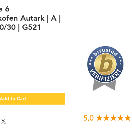
e 6
ofen Autark | A |
/30 | G521
Add to Cart