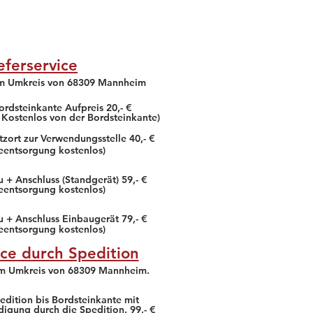
Das gesamte Gebäude ist
Sauber und gepflegt. Der
Mark
eferservice
Erfahrung & Beratung vor
Ort super! Schneller,
im Umkreis von 68309 Mannheim
freundlicher, kompetenter
und preis ...
ordsteinkante Aufpreis 20,- €
 Kostenlos von der Bordsteinkante)
Ein Außergewöhnlicher
Markt :) , die Mitarbeiter
tzort zur Verwendungsstelle 40,- €
hier sind sehr bemüht und
teentsorgung kostenlos)
kompetent
weiter lesen!
 + Anschluss (Standgerät) 59,- €
teentsorgung kostenlos)
u + Anschluss Einbaugerät 79,- €
teentsorgung kostenlos)
ice durch Spedition
im Umkreis von 68309 Mannheim.
edition bis Bordsteinkante mit
digung durch die Spedition. 99,- €