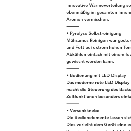
innovative Wärmeverteilung sor
ebenmäßig im gesamten Innenra
Aromen vermischen.
⸻
• Pyrolyse Selbstreinigung
Mühsames Reinigen war gestern
und Fett bei extrem hohen Tem
Abkühlen einfach mit einem fe
gewischt werden kann.
⸻
• Bedienung mit LED-Display
Das moderne rote LED-Display 
macht die Steuerung des Backof
Zeitfunktionen besonders einfac
⸻
• Versenkknebel
Die Bedienelemente lassen sich
Dies verleiht dem Gerät eine e