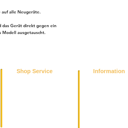
 auf alle Neugeräte.
 das Gerät direkt gegen ein
s Modell ausgetauscht.
Shop Service
Information
Über uns
Kühl- und Gefriergeräte
Datenschutz
Spülmaschinen
Impressum
Wäschetrockner
DSGVO
Waschmaschinen
AGB
Elektroherde