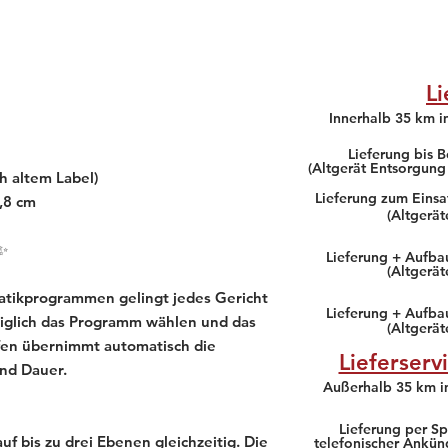
Li
Innerhalb 35 km 
Lieferung bis B
(Altgerät Entsorgung
ch altem Label)
Lieferung zum Einsa
,8 cm
(Altgerä
n✨
Lieferung + Aufbau
(Altgerä
atikprogrammen gelingt jedes Gericht
Lieferung + Aufba
diglich das Programm wählen und das
(Altgerä
fen übernimmt automatisch die
Lieferserv
und Dauer.
Außerhalb 35 km 
Lieferung per Sp
f bis zu drei Ebenen gleichzeitig. Die
telefonischer Ankün