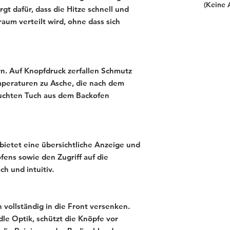
(Keine 
gt dafür, dass die Hitze schnell und
um verteilt wird, ohne dass sich
. Auf Knopfdruck zerfallen Schmutz
peraturen zu Asche, die nach dem
uchten Tuch aus dem Backofen
bietet eine übersichtliche Anzeige und
ens sowie den Zugriff auf die
h und intuitiv.
 vollständig in die Front versenken.
dle Optik, schützt die Knöpfe vor