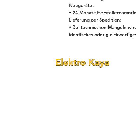
Neugeräte:
• 24 Monate Herstellergarantie
Lieferung per Spedition:
• Bei technischen Mängeln wird
identisches oder gleichwertige
Elektro Kaya
Fraunhofer Str. 24–26
(Ecke Reichenbachstr.)
68309 Mannheim-Käfertal
Telefon: 0621 - 84 55 78 90
Telefon: 0621 - 84 55 78 92
E-Mail:
elektrokaya@outlook.com
Öffnungszeiten: